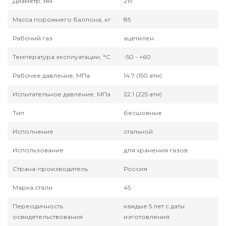
Диаметр, мм
219
Масса порожнего баллона, кг
85
Рабочий газ
ацетилен
Температура эксплуатации, °С
-50 - +60
Рабочее давление, МПа
14.7 (150 атм)
Испытательное давление, МПа
22.1 (225 атм)
Тип
бесшовные
Исполнение
стальной
Использование
для хранения газов
Страна-производитель
Россия
Марка стали
45
Переодичность
каждые 5 лет с даты
освидетельствования
изготовления