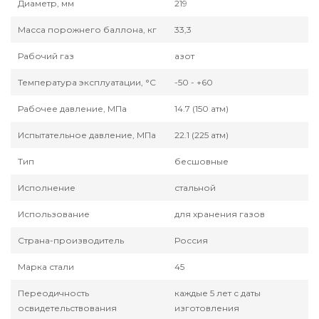
Диаметр, мм
219
Масса порожнего баллона, кг
33,3
Рабочий газ
азот
Температура эксплуатации, °С
-50 - +60
Рабочее давление, МПа
14.7 (150 атм)
Испытательное давление, МПа
22.1 (225 атм)
Тип
бесшовные
Исполнение
стальной
Использование
для хранения газов
Страна-производитель
Россия
Марка стали
45
Переодичность
каждые 5 лет с даты
освидетельствования
изготовления