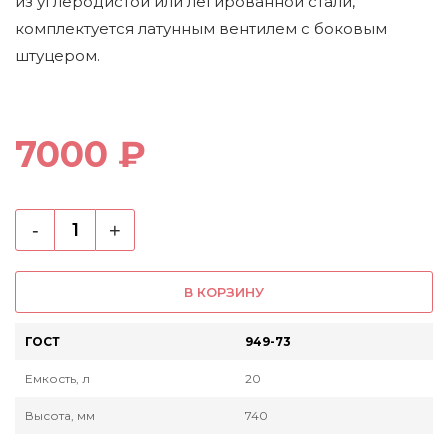
из углеродистой или легированной стали,
комплектуется латунным вентилем с боковым
штуцером.
7000 ₽
-
+
В КОРЗИНУ
ГОСТ
949-73
Емкость, л
20
Высота, мм
740