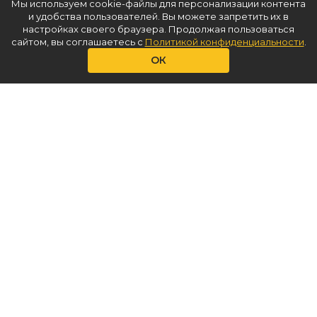
Мы используем cookie-файлы для персонализации контента
Продать
и удобства пользователей. Вы можете запретить их в
настройках своего браузера. Продолжая пользоваться
Доставка
сайтом, вы соглашаетесь с
Политикой конфиденциальности
.
Аренда
ОК
О нас
Услуги
Статьи
Контакты
КОНТАКТЫ
+7(965)353 89 84
info@ballon.market
Иваново
ПОЛУЧИТЬ КОНСУЛЬТАЦИЮ